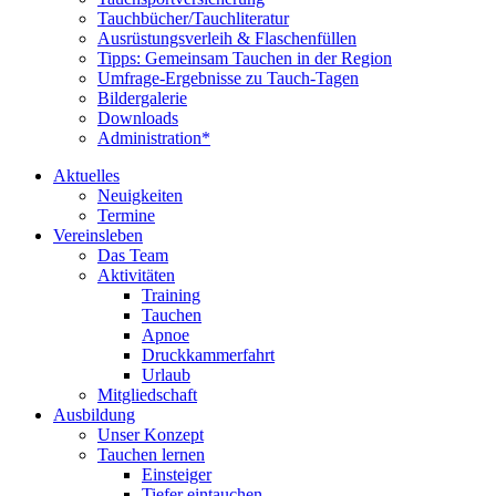
Tauchbücher/Tauchliteratur
Ausrüstungsverleih & Flaschenfüllen
Tipps: Gemeinsam Tauchen in der Region
Umfrage-Ergebnisse zu Tauch-Tagen
Bildergalerie
Downloads
Administration*
Aktuelles
Neuigkeiten
Termine
Vereinsleben
Das Team
Aktivitäten
Training
Tauchen
Apnoe
Druckkammerfahrt
Urlaub
Mitgliedschaft
Ausbildung
Unser Konzept
Tauchen lernen
Einsteiger
Tiefer eintauchen