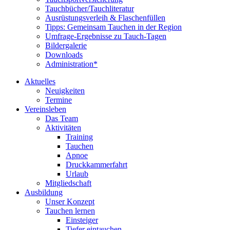
Tauchbücher/Tauchliteratur
Ausrüstungsverleih & Flaschenfüllen
Tipps: Gemeinsam Tauchen in der Region
Umfrage-Ergebnisse zu Tauch-Tagen
Bildergalerie
Downloads
Administration*
Aktuelles
Neuigkeiten
Termine
Vereinsleben
Das Team
Aktivitäten
Training
Tauchen
Apnoe
Druckkammerfahrt
Urlaub
Mitgliedschaft
Ausbildung
Unser Konzept
Tauchen lernen
Einsteiger
Tiefer eintauchen