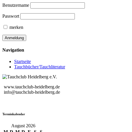
Benutzername
Passwort
merken
Navigation
Startseite
Tauchbücher/Tauchliteratur
www.tauchclub-heidelberg.de
info@tauchclub-heidelberg.de
Terminkalendar
August 2026
M
D
M
D
F
S
S