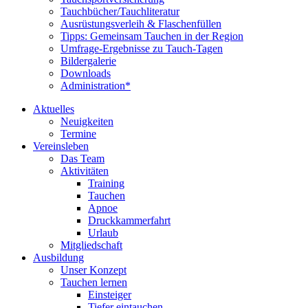
Tauchbücher/Tauchliteratur
Ausrüstungsverleih & Flaschenfüllen
Tipps: Gemeinsam Tauchen in der Region
Umfrage-Ergebnisse zu Tauch-Tagen
Bildergalerie
Downloads
Administration*
Aktuelles
Neuigkeiten
Termine
Vereinsleben
Das Team
Aktivitäten
Training
Tauchen
Apnoe
Druckkammerfahrt
Urlaub
Mitgliedschaft
Ausbildung
Unser Konzept
Tauchen lernen
Einsteiger
Tiefer eintauchen