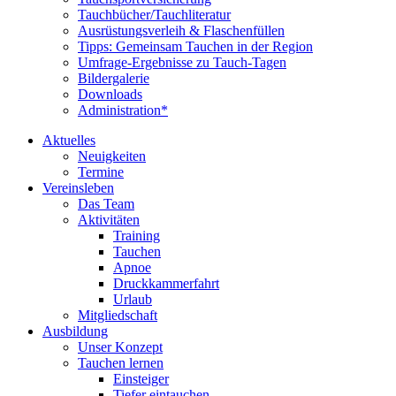
Tauchbücher/Tauchliteratur
Ausrüstungsverleih & Flaschenfüllen
Tipps: Gemeinsam Tauchen in der Region
Umfrage-Ergebnisse zu Tauch-Tagen
Bildergalerie
Downloads
Administration*
Aktuelles
Neuigkeiten
Termine
Vereinsleben
Das Team
Aktivitäten
Training
Tauchen
Apnoe
Druckkammerfahrt
Urlaub
Mitgliedschaft
Ausbildung
Unser Konzept
Tauchen lernen
Einsteiger
Tiefer eintauchen