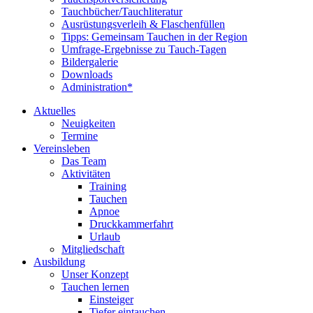
Tauchbücher/Tauchliteratur
Ausrüstungsverleih & Flaschenfüllen
Tipps: Gemeinsam Tauchen in der Region
Umfrage-Ergebnisse zu Tauch-Tagen
Bildergalerie
Downloads
Administration*
Aktuelles
Neuigkeiten
Termine
Vereinsleben
Das Team
Aktivitäten
Training
Tauchen
Apnoe
Druckkammerfahrt
Urlaub
Mitgliedschaft
Ausbildung
Unser Konzept
Tauchen lernen
Einsteiger
Tiefer eintauchen