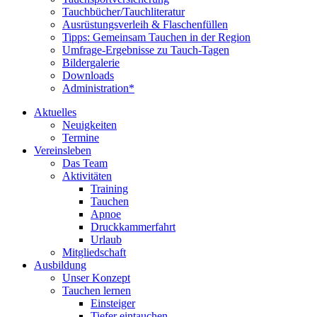
Tauchbücher/Tauchliteratur
Ausrüstungsverleih & Flaschenfüllen
Tipps: Gemeinsam Tauchen in der Region
Umfrage-Ergebnisse zu Tauch-Tagen
Bildergalerie
Downloads
Administration*
Aktuelles
Neuigkeiten
Termine
Vereinsleben
Das Team
Aktivitäten
Training
Tauchen
Apnoe
Druckkammerfahrt
Urlaub
Mitgliedschaft
Ausbildung
Unser Konzept
Tauchen lernen
Einsteiger
Tiefer eintauchen