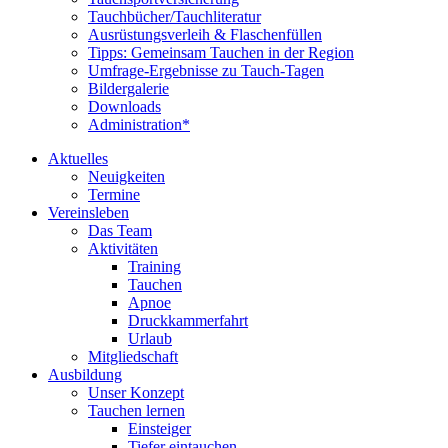
Tauchbücher/Tauchliteratur
Ausrüstungsverleih & Flaschenfüllen
Tipps: Gemeinsam Tauchen in der Region
Umfrage-Ergebnisse zu Tauch-Tagen
Bildergalerie
Downloads
Administration*
Aktuelles
Neuigkeiten
Termine
Vereinsleben
Das Team
Aktivitäten
Training
Tauchen
Apnoe
Druckkammerfahrt
Urlaub
Mitgliedschaft
Ausbildung
Unser Konzept
Tauchen lernen
Einsteiger
Tiefer eintauchen