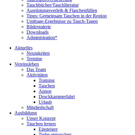
Tauchbücher/Tauchliteratur
Ausrüstungsverleih & Flaschenfüllen
Tipps: Gemeinsam Tauchen in der Region
Umfrage-Ergebnisse zu Tauch-Tagen
Bildergalerie
Downloads
Administration*
Aktuelles
Neuigkeiten
Termine
Vereinsleben
Das Team
Aktivitäten
Training
Tauchen
Apnoe
Druckkammerfahrt
Urlaub
Mitgliedschaft
Ausbildung
Unser Konzept
Tauchen lernen
Einsteiger
Tiefer eintauchen