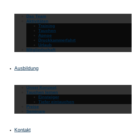
Das Team
Aktivitäten
Training
Tauchen
Apnoe
Druckkammerfahrt
Urlaub
Mitgliedschaft
Ausbildung
Unser Konzept
Tauchen lernen
Einsteiger
Tiefer eintauchen
Preise
Seminare
Kontakt