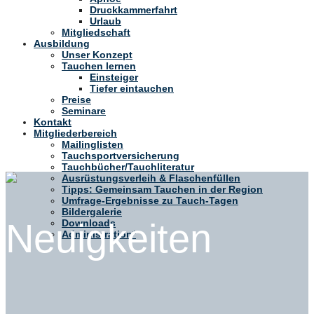
Druckkammerfahrt
Urlaub
Mitgliedschaft
Ausbildung
Unser Konzept
Tauchen lernen
Einsteiger
Tiefer eintauchen
Preise
Seminare
Kontakt
Mitgliederbereich
Mailinglisten
Tauchsportversicherung
Tauchbücher/Tauchliteratur
Ausrüstungsverleih & Flaschenfüllen
Tipps: Gemeinsam Tauchen in der Region
Umfrage-Ergebnisse zu Tauch-Tagen
Bildergalerie
Neuigkeiten
Downloads
Administration*