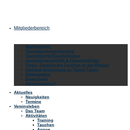
Mitgliederbereich
Mailinglisten
Tauchsportversicherung
Tauchbücher/Tauchliteratur
Ausrüstungsverleih & Flaschenfüllen
Tipps: Gemeinsam Tauchen in der Region
Umfrage-Ergebnisse zu Tauch-Tagen
Bildergalerie
Downloads
Administration*
Aktuelles
Neuigkeiten
Termine
Vereinsleben
Das Team
Aktivitäten
Training
Tauchen
Apnoe