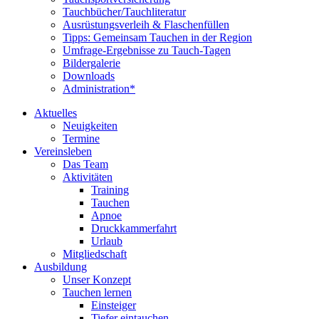
Tauchbücher/Tauchliteratur
Ausrüstungsverleih & Flaschenfüllen
Tipps: Gemeinsam Tauchen in der Region
Umfrage-Ergebnisse zu Tauch-Tagen
Bildergalerie
Downloads
Administration*
Aktuelles
Neuigkeiten
Termine
Vereinsleben
Das Team
Aktivitäten
Training
Tauchen
Apnoe
Druckkammerfahrt
Urlaub
Mitgliedschaft
Ausbildung
Unser Konzept
Tauchen lernen
Einsteiger
Tiefer eintauchen