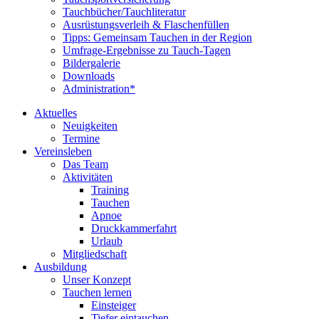
Tauchbücher/Tauchliteratur
Ausrüstungsverleih & Flaschenfüllen
Tipps: Gemeinsam Tauchen in der Region
Umfrage-Ergebnisse zu Tauch-Tagen
Bildergalerie
Downloads
Administration*
Aktuelles
Neuigkeiten
Termine
Vereinsleben
Das Team
Aktivitäten
Training
Tauchen
Apnoe
Druckkammerfahrt
Urlaub
Mitgliedschaft
Ausbildung
Unser Konzept
Tauchen lernen
Einsteiger
Tiefer eintauchen