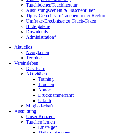
Tauchbücher/Tauchliteratur
Ausrüstungsverleih & Flaschenfüllen
Tipps: Gemeinsam Tauchen in der Region
Umfrage-Ergebnisse zu Tauch-Tagen
Bildergalerie
Downloads
Administration*
Aktuelles
Neuigkeiten
Termine
Vereinsleben
Das Team
Aktivitäten
Training
Tauchen
Apnoe
Druckkammerfahrt
Urlaub
Mitgliedschaft
Ausbildung
Unser Konzept
Tauchen lernen
Einsteiger
Tiefer eintauchen