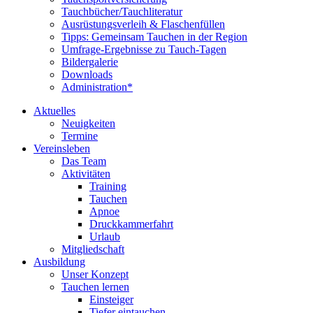
Tauchbücher/Tauchliteratur
Ausrüstungsverleih & Flaschenfüllen
Tipps: Gemeinsam Tauchen in der Region
Umfrage-Ergebnisse zu Tauch-Tagen
Bildergalerie
Downloads
Administration*
Aktuelles
Neuigkeiten
Termine
Vereinsleben
Das Team
Aktivitäten
Training
Tauchen
Apnoe
Druckkammerfahrt
Urlaub
Mitgliedschaft
Ausbildung
Unser Konzept
Tauchen lernen
Einsteiger
Tiefer eintauchen