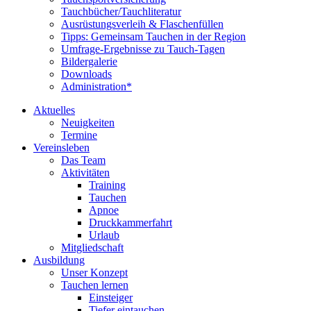
Tauchbücher/Tauchliteratur
Ausrüstungsverleih & Flaschenfüllen
Tipps: Gemeinsam Tauchen in der Region
Umfrage-Ergebnisse zu Tauch-Tagen
Bildergalerie
Downloads
Administration*
Aktuelles
Neuigkeiten
Termine
Vereinsleben
Das Team
Aktivitäten
Training
Tauchen
Apnoe
Druckkammerfahrt
Urlaub
Mitgliedschaft
Ausbildung
Unser Konzept
Tauchen lernen
Einsteiger
Tiefer eintauchen