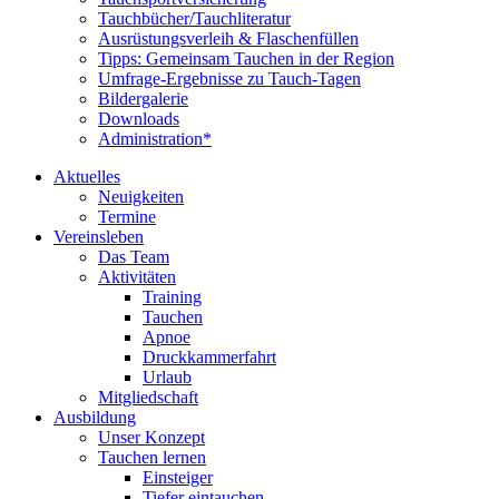
Tauchbücher/Tauchliteratur
Ausrüstungsverleih & Flaschenfüllen
Tipps: Gemeinsam Tauchen in der Region
Umfrage-Ergebnisse zu Tauch-Tagen
Bildergalerie
Downloads
Administration*
Aktuelles
Neuigkeiten
Termine
Vereinsleben
Das Team
Aktivitäten
Training
Tauchen
Apnoe
Druckkammerfahrt
Urlaub
Mitgliedschaft
Ausbildung
Unser Konzept
Tauchen lernen
Einsteiger
Tiefer eintauchen