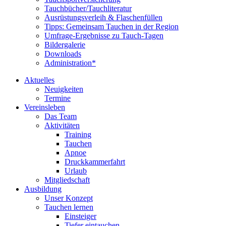
Tauchbücher/Tauchliteratur
Ausrüstungsverleih & Flaschenfüllen
Tipps: Gemeinsam Tauchen in der Region
Umfrage-Ergebnisse zu Tauch-Tagen
Bildergalerie
Downloads
Administration*
Aktuelles
Neuigkeiten
Termine
Vereinsleben
Das Team
Aktivitäten
Training
Tauchen
Apnoe
Druckkammerfahrt
Urlaub
Mitgliedschaft
Ausbildung
Unser Konzept
Tauchen lernen
Einsteiger
Tiefer eintauchen