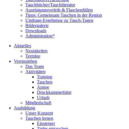
Tauchbücher/Tauchliteratur
Ausrüstungsverleih & Flaschenfüllen
Tipps: Gemeinsam Tauchen in der Region
Umfrage-Ergebnisse zu Tauch-Tagen
Bildergalerie
Downloads
Administration*
Aktuelles
Neuigkeiten
Termine
Vereinsleben
Das Team
Aktivitäten
Training
Tauchen
Apnoe
Druckkammerfahrt
Urlaub
Mitgliedschaft
Ausbildung
Unser Konzept
Tauchen lernen
Einsteiger
Tiefer eintauchen