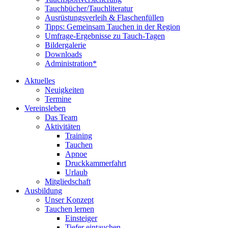
Tauchbücher/Tauchliteratur
Ausrüstungsverleih & Flaschenfüllen
Tipps: Gemeinsam Tauchen in der Region
Umfrage-Ergebnisse zu Tauch-Tagen
Bildergalerie
Downloads
Administration*
Aktuelles
Neuigkeiten
Termine
Vereinsleben
Das Team
Aktivitäten
Training
Tauchen
Apnoe
Druckkammerfahrt
Urlaub
Mitgliedschaft
Ausbildung
Unser Konzept
Tauchen lernen
Einsteiger
Tiefer eintauchen