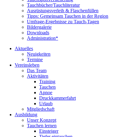
Tauchbücher/Tauchliteratur
Ausrüstungsverleih & Flaschenfüllen
Tipps: Gemeinsam Tauchen in der Region
Umfrage-Ergebnisse zu Tauch-Tagen
Bildergalerie
Downloads
Administration*
Aktuelles
Neuigkeiten
Termine
Vereinsleben
Das Team
Aktivitäten
Training
Tauchen
Apnoe
Druckkammerfahrt
Urlaub
Mitgliedschaft
Ausbildung
Unser Konzept
Tauchen lernen
Einsteiger
Tiefer eintauchen