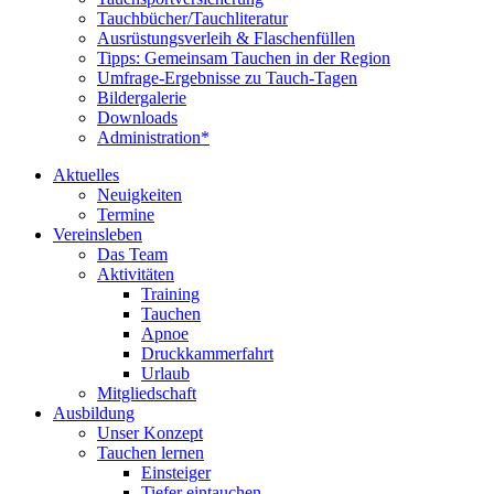
Tauchbücher/Tauchliteratur
Ausrüstungsverleih & Flaschenfüllen
Tipps: Gemeinsam Tauchen in der Region
Umfrage-Ergebnisse zu Tauch-Tagen
Bildergalerie
Downloads
Administration*
Aktuelles
Neuigkeiten
Termine
Vereinsleben
Das Team
Aktivitäten
Training
Tauchen
Apnoe
Druckkammerfahrt
Urlaub
Mitgliedschaft
Ausbildung
Unser Konzept
Tauchen lernen
Einsteiger
Tiefer eintauchen