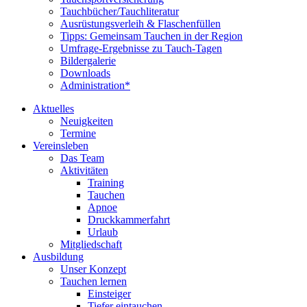
Tauchbücher/Tauchliteratur
Ausrüstungsverleih & Flaschenfüllen
Tipps: Gemeinsam Tauchen in der Region
Umfrage-Ergebnisse zu Tauch-Tagen
Bildergalerie
Downloads
Administration*
Aktuelles
Neuigkeiten
Termine
Vereinsleben
Das Team
Aktivitäten
Training
Tauchen
Apnoe
Druckkammerfahrt
Urlaub
Mitgliedschaft
Ausbildung
Unser Konzept
Tauchen lernen
Einsteiger
Tiefer eintauchen