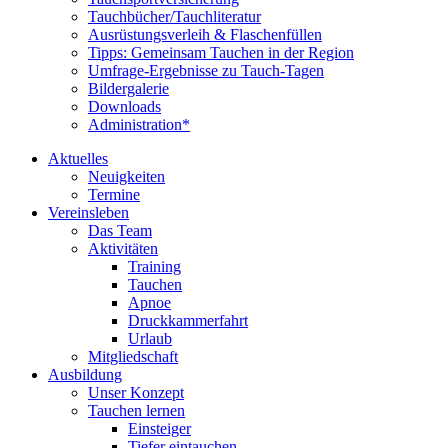
Tauchbücher/Tauchliteratur
Ausrüstungsverleih & Flaschenfüllen
Tipps: Gemeinsam Tauchen in der Region
Umfrage-Ergebnisse zu Tauch-Tagen
Bildergalerie
Downloads
Administration*
Aktuelles
Neuigkeiten
Termine
Vereinsleben
Das Team
Aktivitäten
Training
Tauchen
Apnoe
Druckkammerfahrt
Urlaub
Mitgliedschaft
Ausbildung
Unser Konzept
Tauchen lernen
Einsteiger
Tiefer eintauchen