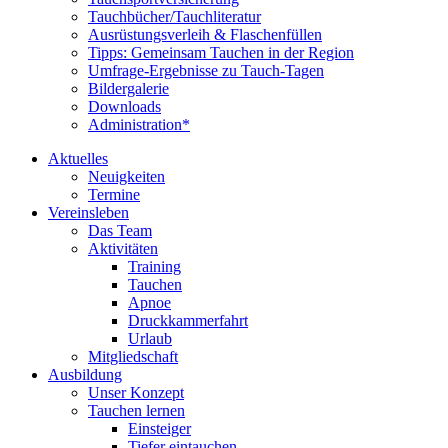
Tauchbücher/Tauchliteratur
Ausrüstungsverleih & Flaschenfüllen
Tipps: Gemeinsam Tauchen in der Region
Umfrage-Ergebnisse zu Tauch-Tagen
Bildergalerie
Downloads
Administration*
Aktuelles
Neuigkeiten
Termine
Vereinsleben
Das Team
Aktivitäten
Training
Tauchen
Apnoe
Druckkammerfahrt
Urlaub
Mitgliedschaft
Ausbildung
Unser Konzept
Tauchen lernen
Einsteiger
Tiefer eintauchen