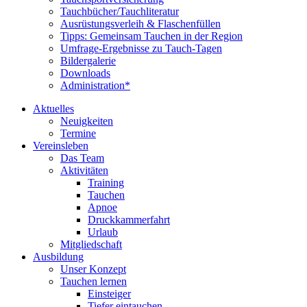
Tauchbücher/Tauchliteratur
Ausrüstungsverleih & Flaschenfüllen
Tipps: Gemeinsam Tauchen in der Region
Umfrage-Ergebnisse zu Tauch-Tagen
Bildergalerie
Downloads
Administration*
Aktuelles
Neuigkeiten
Termine
Vereinsleben
Das Team
Aktivitäten
Training
Tauchen
Apnoe
Druckkammerfahrt
Urlaub
Mitgliedschaft
Ausbildung
Unser Konzept
Tauchen lernen
Einsteiger
Tiefer eintauchen