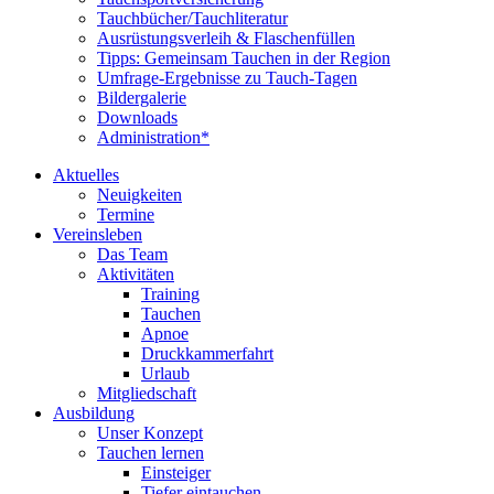
Tauchbücher/Tauchliteratur
Ausrüstungsverleih & Flaschenfüllen
Tipps: Gemeinsam Tauchen in der Region
Umfrage-Ergebnisse zu Tauch-Tagen
Bildergalerie
Downloads
Administration*
Aktuelles
Neuigkeiten
Termine
Vereinsleben
Das Team
Aktivitäten
Training
Tauchen
Apnoe
Druckkammerfahrt
Urlaub
Mitgliedschaft
Ausbildung
Unser Konzept
Tauchen lernen
Einsteiger
Tiefer eintauchen