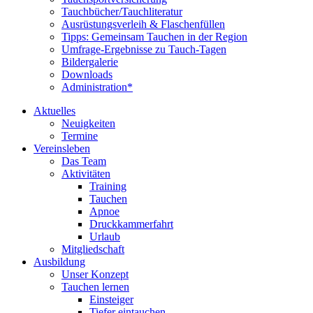
Tauchbücher/Tauchliteratur
Ausrüstungsverleih & Flaschenfüllen
Tipps: Gemeinsam Tauchen in der Region
Umfrage-Ergebnisse zu Tauch-Tagen
Bildergalerie
Downloads
Administration*
Aktuelles
Neuigkeiten
Termine
Vereinsleben
Das Team
Aktivitäten
Training
Tauchen
Apnoe
Druckkammerfahrt
Urlaub
Mitgliedschaft
Ausbildung
Unser Konzept
Tauchen lernen
Einsteiger
Tiefer eintauchen