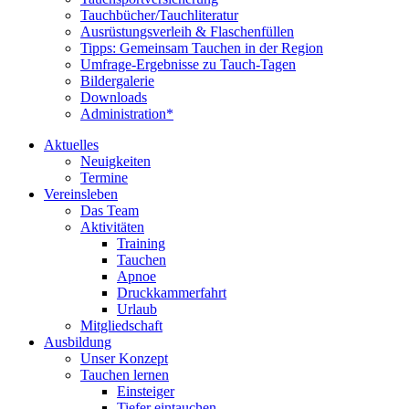
Tauchbücher/Tauchliteratur
Ausrüstungsverleih & Flaschenfüllen
Tipps: Gemeinsam Tauchen in der Region
Umfrage-Ergebnisse zu Tauch-Tagen
Bildergalerie
Downloads
Administration*
Aktuelles
Neuigkeiten
Termine
Vereinsleben
Das Team
Aktivitäten
Training
Tauchen
Apnoe
Druckkammerfahrt
Urlaub
Mitgliedschaft
Ausbildung
Unser Konzept
Tauchen lernen
Einsteiger
Tiefer eintauchen