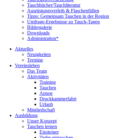
Tauchbücher/Tauchliteratur
Ausrüstungsverleih & Flaschenfüllen
Tipps: Gemeinsam Tauchen in der Region
Umfrage-Ergebnisse zu Tauch-Tagen
Bildergalerie
Downloads
Administration*
Aktuelles
Neuigkeiten
Termine
Vereinsleben
Das Team
Aktivitäten
Training
Tauchen
Apnoe
Druckkammerfahrt
Urlaub
Mitgliedschaft
Ausbildung
Unser Konzept
Tauchen lernen
Einsteiger
Tiefer eintauchen