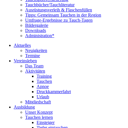
Tauchbücher/Tauchliteratur
Ausrüstungsverleih & Flaschenfüllen
Tipps: Gemeinsam Tauchen in der Region
Umfrage-Ergebnisse zu Tauch-Tagen
Bildergalerie
Downloads
Administration*
Aktuelles
Neuigkeiten
Termine
Vereinsleben
Das Team
Aktivitäten
Training
Tauchen
Apnoe
Druckkammerfahrt
Urlaub
Mitgliedschaft
Ausbildung
Unser Konzept
Tauchen lernen
Einsteiger
Tiefer eintauchen