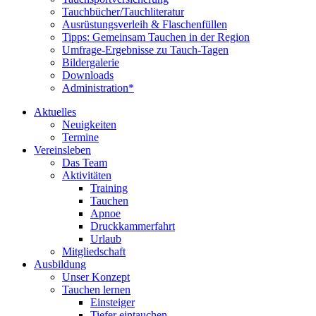
Tauchbücher/Tauchliteratur
Ausrüstungsverleih & Flaschenfüllen
Tipps: Gemeinsam Tauchen in der Region
Umfrage-Ergebnisse zu Tauch-Tagen
Bildergalerie
Downloads
Administration*
Aktuelles
Neuigkeiten
Termine
Vereinsleben
Das Team
Aktivitäten
Training
Tauchen
Apnoe
Druckkammerfahrt
Urlaub
Mitgliedschaft
Ausbildung
Unser Konzept
Tauchen lernen
Einsteiger
Tiefer eintauchen