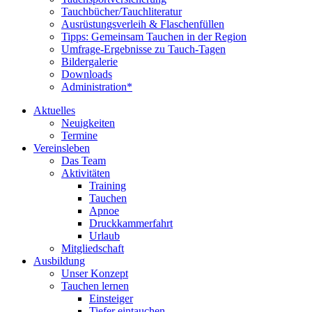
Tauchbücher/Tauchliteratur
Ausrüstungsverleih & Flaschenfüllen
Tipps: Gemeinsam Tauchen in der Region
Umfrage-Ergebnisse zu Tauch-Tagen
Bildergalerie
Downloads
Administration*
Aktuelles
Neuigkeiten
Termine
Vereinsleben
Das Team
Aktivitäten
Training
Tauchen
Apnoe
Druckkammerfahrt
Urlaub
Mitgliedschaft
Ausbildung
Unser Konzept
Tauchen lernen
Einsteiger
Tiefer eintauchen