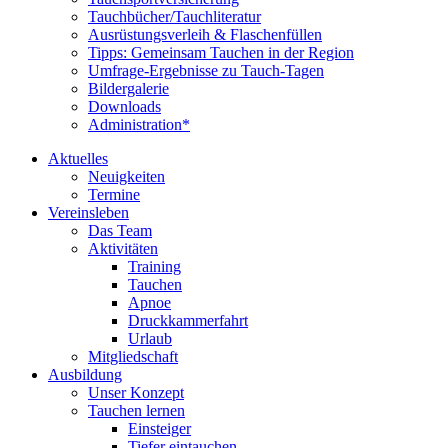
Tauchbücher/Tauchliteratur
Ausrüstungsverleih & Flaschenfüllen
Tipps: Gemeinsam Tauchen in der Region
Umfrage-Ergebnisse zu Tauch-Tagen
Bildergalerie
Downloads
Administration*
Aktuelles
Neuigkeiten
Termine
Vereinsleben
Das Team
Aktivitäten
Training
Tauchen
Apnoe
Druckkammerfahrt
Urlaub
Mitgliedschaft
Ausbildung
Unser Konzept
Tauchen lernen
Einsteiger
Tiefer eintauchen