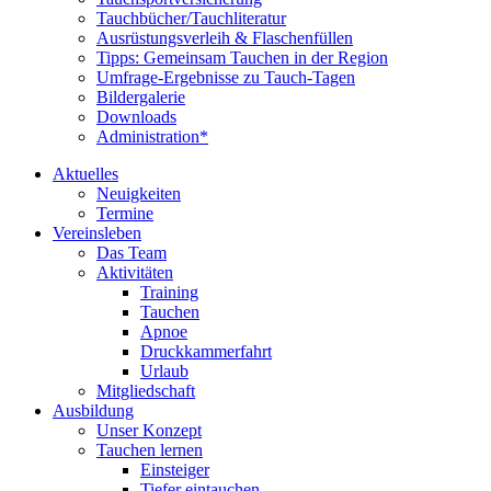
Tauchbücher/Tauchliteratur
Ausrüstungsverleih & Flaschenfüllen
Tipps: Gemeinsam Tauchen in der Region
Umfrage-Ergebnisse zu Tauch-Tagen
Bildergalerie
Downloads
Administration*
Aktuelles
Neuigkeiten
Termine
Vereinsleben
Das Team
Aktivitäten
Training
Tauchen
Apnoe
Druckkammerfahrt
Urlaub
Mitgliedschaft
Ausbildung
Unser Konzept
Tauchen lernen
Einsteiger
Tiefer eintauchen