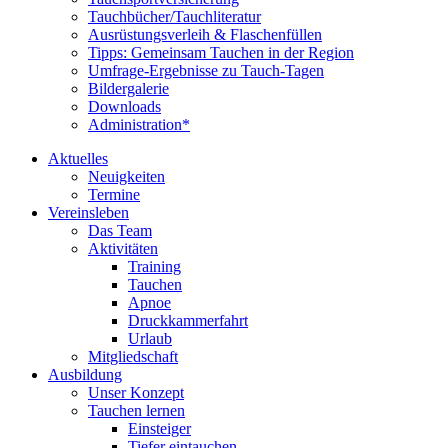
Tauchbücher/Tauchliteratur
Ausrüstungsverleih & Flaschenfüllen
Tipps: Gemeinsam Tauchen in der Region
Umfrage-Ergebnisse zu Tauch-Tagen
Bildergalerie
Downloads
Administration*
Aktuelles
Neuigkeiten
Termine
Vereinsleben
Das Team
Aktivitäten
Training
Tauchen
Apnoe
Druckkammerfahrt
Urlaub
Mitgliedschaft
Ausbildung
Unser Konzept
Tauchen lernen
Einsteiger
Tiefer eintauchen