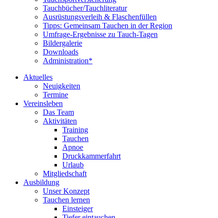
Tauchbücher/Tauchliteratur
Ausrüstungsverleih & Flaschenfüllen
Tipps: Gemeinsam Tauchen in der Region
Umfrage-Ergebnisse zu Tauch-Tagen
Bildergalerie
Downloads
Administration*
Aktuelles
Neuigkeiten
Termine
Vereinsleben
Das Team
Aktivitäten
Training
Tauchen
Apnoe
Druckkammerfahrt
Urlaub
Mitgliedschaft
Ausbildung
Unser Konzept
Tauchen lernen
Einsteiger
Tiefer eintauchen