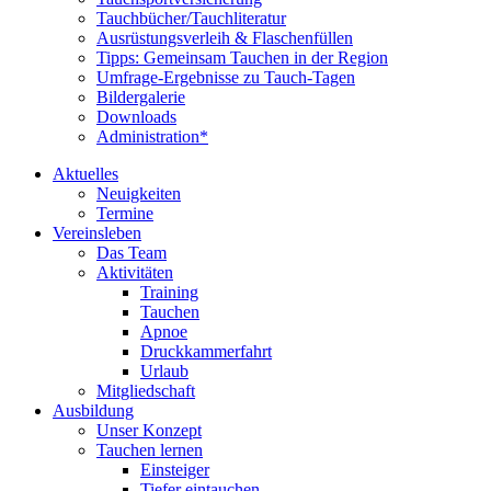
Tauchbücher/Tauchliteratur
Ausrüstungsverleih & Flaschenfüllen
Tipps: Gemeinsam Tauchen in der Region
Umfrage-Ergebnisse zu Tauch-Tagen
Bildergalerie
Downloads
Administration*
Aktuelles
Neuigkeiten
Termine
Vereinsleben
Das Team
Aktivitäten
Training
Tauchen
Apnoe
Druckkammerfahrt
Urlaub
Mitgliedschaft
Ausbildung
Unser Konzept
Tauchen lernen
Einsteiger
Tiefer eintauchen