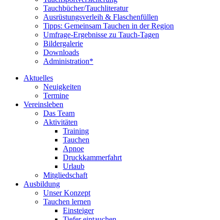
Tauchbücher/Tauchliteratur
Ausrüstungsverleih & Flaschenfüllen
Tipps: Gemeinsam Tauchen in der Region
Umfrage-Ergebnisse zu Tauch-Tagen
Bildergalerie
Downloads
Administration*
Aktuelles
Neuigkeiten
Termine
Vereinsleben
Das Team
Aktivitäten
Training
Tauchen
Apnoe
Druckkammerfahrt
Urlaub
Mitgliedschaft
Ausbildung
Unser Konzept
Tauchen lernen
Einsteiger
Tiefer eintauchen