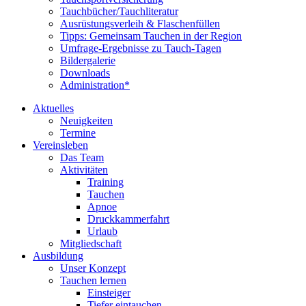
Tauchbücher/Tauchliteratur
Ausrüstungsverleih & Flaschenfüllen
Tipps: Gemeinsam Tauchen in der Region
Umfrage-Ergebnisse zu Tauch-Tagen
Bildergalerie
Downloads
Administration*
Aktuelles
Neuigkeiten
Termine
Vereinsleben
Das Team
Aktivitäten
Training
Tauchen
Apnoe
Druckkammerfahrt
Urlaub
Mitgliedschaft
Ausbildung
Unser Konzept
Tauchen lernen
Einsteiger
Tiefer eintauchen