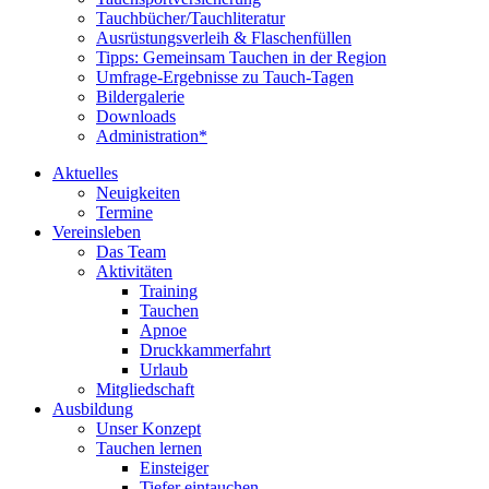
Tauchbücher/Tauchliteratur
Ausrüstungsverleih & Flaschenfüllen
Tipps: Gemeinsam Tauchen in der Region
Umfrage-Ergebnisse zu Tauch-Tagen
Bildergalerie
Downloads
Administration*
Aktuelles
Neuigkeiten
Termine
Vereinsleben
Das Team
Aktivitäten
Training
Tauchen
Apnoe
Druckkammerfahrt
Urlaub
Mitgliedschaft
Ausbildung
Unser Konzept
Tauchen lernen
Einsteiger
Tiefer eintauchen