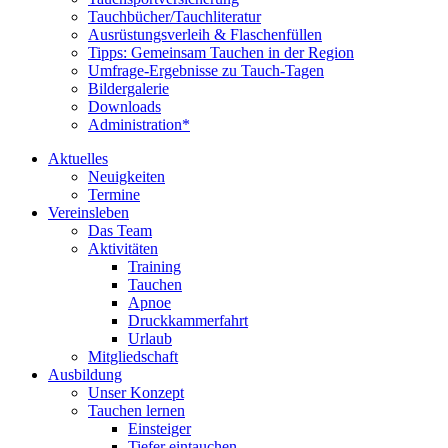
Tauchbücher/Tauchliteratur
Ausrüstungsverleih & Flaschenfüllen
Tipps: Gemeinsam Tauchen in der Region
Umfrage-Ergebnisse zu Tauch-Tagen
Bildergalerie
Downloads
Administration*
Aktuelles
Neuigkeiten
Termine
Vereinsleben
Das Team
Aktivitäten
Training
Tauchen
Apnoe
Druckkammerfahrt
Urlaub
Mitgliedschaft
Ausbildung
Unser Konzept
Tauchen lernen
Einsteiger
Tiefer eintauchen