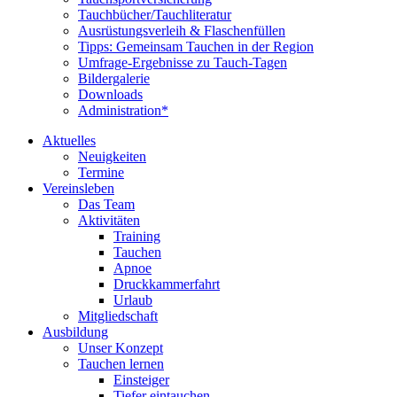
Tauchbücher/Tauchliteratur
Ausrüstungsverleih & Flaschenfüllen
Tipps: Gemeinsam Tauchen in der Region
Umfrage-Ergebnisse zu Tauch-Tagen
Bildergalerie
Downloads
Administration*
Aktuelles
Neuigkeiten
Termine
Vereinsleben
Das Team
Aktivitäten
Training
Tauchen
Apnoe
Druckkammerfahrt
Urlaub
Mitgliedschaft
Ausbildung
Unser Konzept
Tauchen lernen
Einsteiger
Tiefer eintauchen