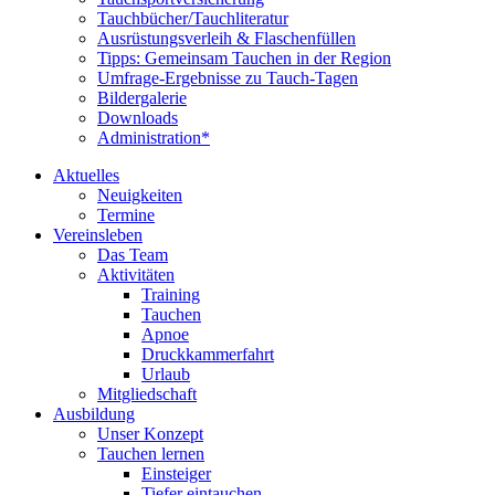
Tauchbücher/Tauchliteratur
Ausrüstungsverleih & Flaschenfüllen
Tipps: Gemeinsam Tauchen in der Region
Umfrage-Ergebnisse zu Tauch-Tagen
Bildergalerie
Downloads
Administration*
Aktuelles
Neuigkeiten
Termine
Vereinsleben
Das Team
Aktivitäten
Training
Tauchen
Apnoe
Druckkammerfahrt
Urlaub
Mitgliedschaft
Ausbildung
Unser Konzept
Tauchen lernen
Einsteiger
Tiefer eintauchen