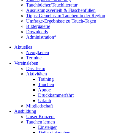
Tauchbücher/Tauchliteratur
Ausrüstungsverleih & Flaschenfüllen
Tipps: Gemeinsam Tauchen in der Region
Umfrage-Ergebnisse zu Tauch-Tagen
Bildergalerie
Downloads
Administration*
Aktuelles
Neuigkeiten
Termine
Vereinsleben
Das Team
Aktivitäten
Training
Tauchen
Apnoe
Druckkammerfahrt
Urlaub
Mitgliedschaft
Ausbildung
Unser Konzept
Tauchen lernen
Einsteiger
Tiefer eintauchen