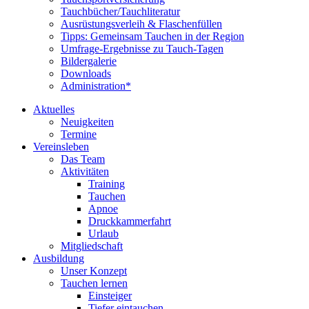
Tauchbücher/Tauchliteratur
Ausrüstungsverleih & Flaschenfüllen
Tipps: Gemeinsam Tauchen in der Region
Umfrage-Ergebnisse zu Tauch-Tagen
Bildergalerie
Downloads
Administration*
Aktuelles
Neuigkeiten
Termine
Vereinsleben
Das Team
Aktivitäten
Training
Tauchen
Apnoe
Druckkammerfahrt
Urlaub
Mitgliedschaft
Ausbildung
Unser Konzept
Tauchen lernen
Einsteiger
Tiefer eintauchen