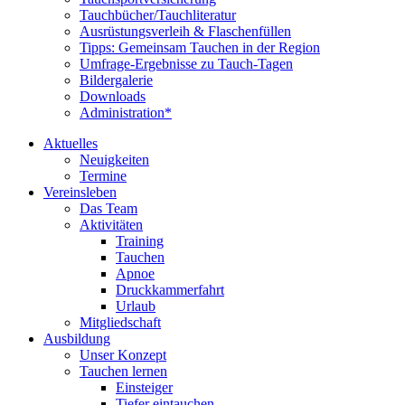
Tauchbücher/Tauchliteratur
Ausrüstungsverleih & Flaschenfüllen
Tipps: Gemeinsam Tauchen in der Region
Umfrage-Ergebnisse zu Tauch-Tagen
Bildergalerie
Downloads
Administration*
Aktuelles
Neuigkeiten
Termine
Vereinsleben
Das Team
Aktivitäten
Training
Tauchen
Apnoe
Druckkammerfahrt
Urlaub
Mitgliedschaft
Ausbildung
Unser Konzept
Tauchen lernen
Einsteiger
Tiefer eintauchen