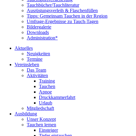
Tauchbücher/Tauchliteratur
Ausrüstungsverleih & Flaschenfüllen
Tipps: Gemeinsam Tauchen in der Region
Umfrage-Ergebnisse zu Tauch-Tagen
Bildergalerie
Downloads
Administration*
Aktuelles
Neuigkeiten
Termine
Vereinsleben
Das Team
Aktivitäten
Training
Tauchen
Apnoe
Druckkammerfahrt
Urlaub
Mitgliedschaft
Ausbildung
Unser Konzept
Tauchen lernen
Einsteiger
Tiefer eintauchen