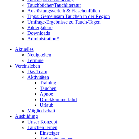
Tauchbücher/Tauchliteratur
Ausrüstungsverleih & Flaschenfüllen
Tipps: Gemeinsam Tauchen in der Region
Umfrage-Ergebnisse zu Tauch-Tagen
Bildergalerie
Downloads
Administration*
Aktuelles
Neuigkeiten
Termine
Vereinsleben
Das Team
Aktivitäten
Training
Tauchen
Apnoe
Druckkammerfahrt
Urlaub
Mitgliedschaft
Ausbildung
Unser Konzept
Tauchen lernen
Einsteiger
Tiefer eintauchen