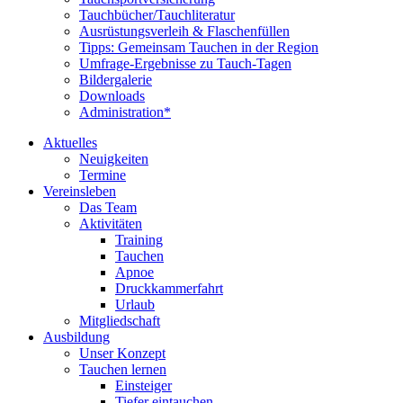
Tauchbücher/Tauchliteratur
Ausrüstungsverleih & Flaschenfüllen
Tipps: Gemeinsam Tauchen in der Region
Umfrage-Ergebnisse zu Tauch-Tagen
Bildergalerie
Downloads
Administration*
Aktuelles
Neuigkeiten
Termine
Vereinsleben
Das Team
Aktivitäten
Training
Tauchen
Apnoe
Druckkammerfahrt
Urlaub
Mitgliedschaft
Ausbildung
Unser Konzept
Tauchen lernen
Einsteiger
Tiefer eintauchen