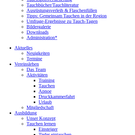
Tauchbücher/Tauchliteratur
Ausrüstungsverleih & Flaschenfüllen
Tipps: Gemeinsam Tauchen in der Region
Umfrage-Ergebnisse zu Tauch-Tagen
Bildergalerie
Downloads
Administration*
Aktuelles
Neuigkeiten
Termine
Vereinsleben
Das Team
Aktivitäten
Training
Tauchen
Apnoe
Druckkammerfahrt
Urlaub
Mitgliedschaft
Ausbildung
Unser Konzept
Tauchen lernen
Einsteiger
Tiefer eintauchen