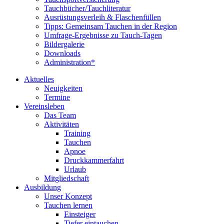
Tauchbücher/Tauchliteratur
Ausrüstungsverleih & Flaschenfüllen
Tipps: Gemeinsam Tauchen in der Region
Umfrage-Ergebnisse zu Tauch-Tagen
Bildergalerie
Downloads
Administration*
Aktuelles
Neuigkeiten
Termine
Vereinsleben
Das Team
Aktivitäten
Training
Tauchen
Apnoe
Druckkammerfahrt
Urlaub
Mitgliedschaft
Ausbildung
Unser Konzept
Tauchen lernen
Einsteiger
Tiefer eintauchen